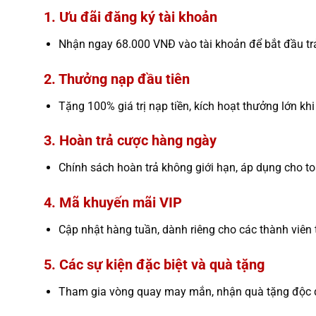
1. Ưu đãi đăng ký tài khoản
Nhận ngay 68.000 VNĐ vào tài khoản để bắt đầu tr
2. Thưởng nạp đầu tiên
Tặng 100% giá trị nạp tiền, kích hoạt thưởng lớn kh
3. Hoàn trả cược hàng ngày
Chính sách hoàn trả không giới hạn, áp dụng cho t
4. Mã khuyến mãi VIP
Cập nhật hàng tuần, dành riêng cho các thành viên t
5. Các sự kiện đặc biệt và quà tặng
Tham gia vòng quay may mắn, nhận quà tặng độc qu