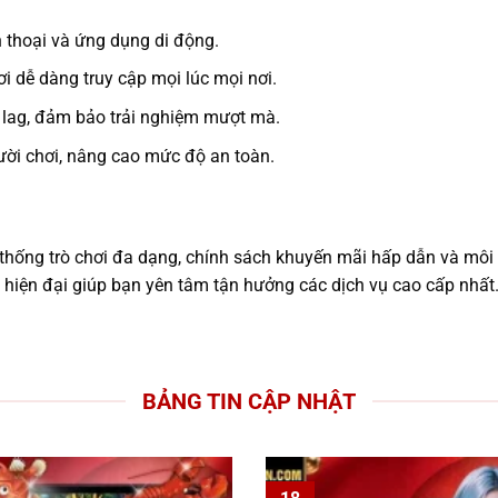
n thoại và ứng dụng di động.
ơi dễ dàng truy cập mọi lúc mọi nơi.
t lag, đảm bảo trải nghiệm mượt mà.
gười chơi, nâng cao mức độ an toàn.
i hệ thống trò chơi đa dạng, chính sách khuyến mãi hấp dẫn và m
 hiện đại giúp bạn yên tâm tận hưởng các dịch vụ cao cấp nhất
BẢNG TIN CẬP NHẬT