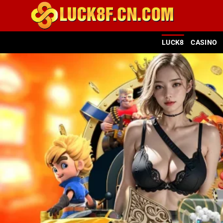
Bỏ
qua
nội
LUCK8
CASINO
dung