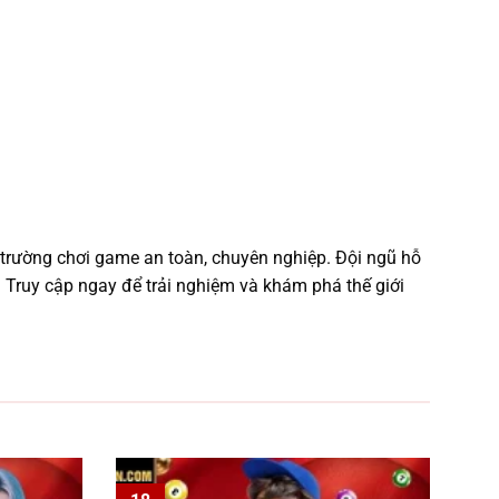
ôi trường chơi game an toàn, chuyên nghiệp. Đội ngũ hỗ
. Truy cập ngay để trải nghiệm và khám phá thế giới