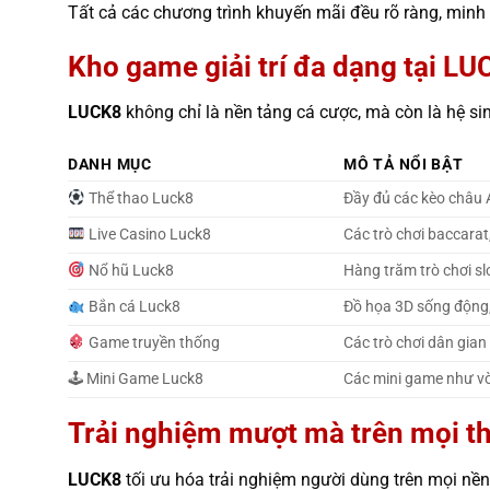
Tất cả các chương trình khuyến mãi đều rõ ràng, minh
Kho game giải trí đa dạng tại L
LUCK8
không chỉ là nền tảng cá cược, mà còn là hệ sin
DANH MỤC
MÔ TẢ NỔI BẬT
Thể thao Luck8
Đầy đủ các kèo châu Á,
Live Casino Luck8
Các trò chơi baccarat,
Nổ hũ Luck8
Hàng trăm trò chơi slo
Bắn cá Luck8
Đồ họa 3D sống động,
Game truyền thống
Các trò chơi dân gian n
🕹 Mini Game Luck8
Các mini game như vòng
Trải nghiệm mượt mà trên mọi thi
LUCK8
tối ưu hóa trải nghiệm người dùng trên mọi nền