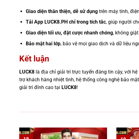
Giao diện thân thiện, dễ sử dụng
trên máy tính, điệ
Tải App LUCK8.PH chỉ trong tích tắc
, giúp người ch
Giao diện tối ưu, đặt cược nhanh chóng
, không giậ
Bảo mật hai lớp
, bảo vệ mọi giao dịch và dữ liệu n
Kết luận
LUCK8
là địa chỉ giải trí trực tuyến đáng tin cậy, vớ
trợ khách hàng nhiệt tình, hệ thống công nghệ bảo mật
giải trí đỉnh cao tại
LUCK8
!