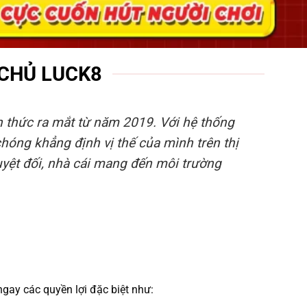
 CHỦ LUCK8
h thức ra mắt từ năm 2019. Với hệ thống
hóng khẳng định vị thế của mình trên thị
tuyệt đối, nhà cái mang đến môi trường
ngay các quyền lợi đặc biệt như: