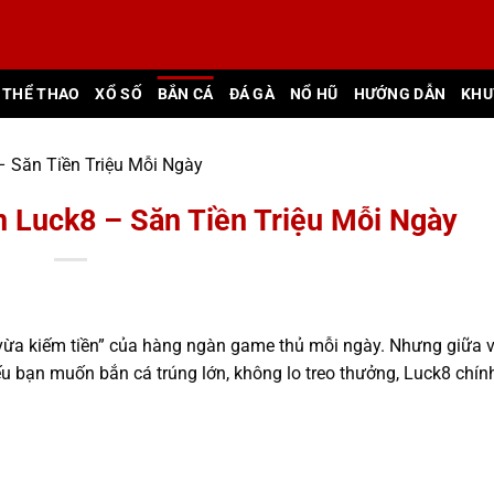
THỂ THAO
XỔ SỐ
BẮN CÁ
ĐÁ GÀ
NỔ HŨ
HƯỚNG DẪN
KHU
 Săn Tiền Triệu Mỗi Ngày
 Luck8 – Săn Tiền Triệu Mỗi Ngày
vừa kiếm tiền” của hàng ngàn game thủ mỗi ngày. Nhưng giữa 
 Nếu bạn muốn bắn cá trúng lớn, không lo treo thưởng, Luck8 chín