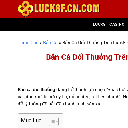
Bỏ
qua
nội
LUCK8
CASINO
dung
Trang Chủ
»
Bắn Cá
»
Bắn Cá Đổi Thưởng Trên Luck8 –
Bắn Cá Đổi Thưởng Trên
Bắn cá đổi thưởng
đang trở thành lựa chọn “vừa chơi 
cái, đâu mới là nơi uy tín, nổ hũ đều, rút tiền nhanh?
đỗ lý tưởng để bắt đầu hành trình săn xu.
Mục Lục