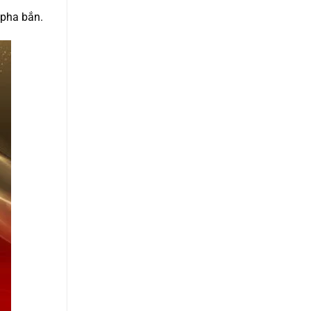
 pha bắn.