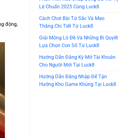
Lệ Chuẩn 2025 Cùng Luck8
Cách Chơi Bài Tứ Sắc Và Mẹo
ng động,
Thắng Chi Tiết Từ Luck8
Giải Mộng Lô Đề Và Những Bí Quyết
Lựa Chọn Con Số Từ Luck8
Hướng Dẫn Đăng Ký Mở Tài Khoản
Cho Người Mới Tại Luck8
Hướng Dẫn Đăng Nhập Để Tận
Hưởng Kho Game Khủng Tại Luck8