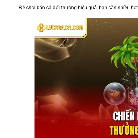
Để chơi bắn cá đổi thưởng hiệu quả, bạn cần nhiều hơ