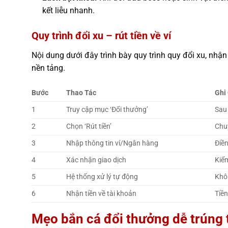
kết liễu nhanh.
Quy trình đổi xu – rút tiền về ví
Nội dung dưới đây trình bày quy trình quy đổi xu, nhậ
nền tảng.
Bước
Thao Tác
Ghi
1
Truy cập mục ‘Đổi thưởng’
Sau 
2
Chọn ‘Rút tiền’
Chu
3
Nhập thông tin ví/Ngân hàng
Điền
4
Xác nhận giao dịch
Kiểm
5
Hệ thống xử lý tự động
Khôn
6
Nhận tiền về tài khoản
Tiền
Mẹo bắn cá đổi thưởng dễ trúng